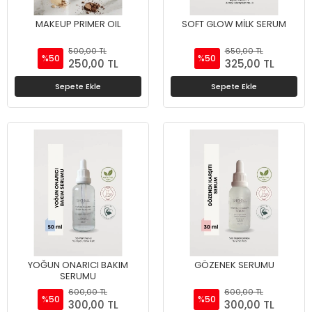
MAKEUP PRIMER OIL
SOFT GLOW MİLK SERUM
500,00 TL
650,00 TL
%50
%50
250,00 TL
325,00 TL
Sepete Ekle
Sepete Ekle
YOĞUN ONARICI BAKIM
GÖZENEK SERUMU
SERUMU
600,00 TL
600,00 TL
%50
%50
300,00 TL
300,00 TL