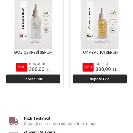
GÖZ ÇEVRESİ SERUM
TÜY AZALTICI SERUM
600,00 TL
600,00 TL
%50
%50
300,00 TL
300,00 TL
Sepete Ekle
Sepete Ekle
Hızlı Teslimat
Siparişleriniz en kısa sürede elinize ulaşır.
Güvenli Alışveriş