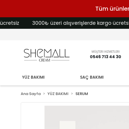
Tüm ürünlerd
siz
3000₺ üzeri alışverişlerde kargo ücretsiz
MÜŞTERİ HİZMETLERİ
0546 713 44 30
YÜZ BAKIMI
SAÇ BAKIMI
Ana Sayfa
YÜZ BAKIMI
SERUM