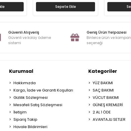
kle
Sepete Ekle
Se
Güvenli Alışveriş
Geniş Ürün Yelpazesi
Güvenli ve kolay ödeme
Binlerce ürün ve kampa
sistemi
seçeneği
Kurumsal
Kategoriler
Hakkımızda
YÜZ BAKIMI
Kargo, İade ve Garanti Koşulları
SAÇ BAKIMI
Gizlilik Sözleşmesi
VÜCUT BAKIMI
Mesafeli Satış Sözleşmesi
GÜNEŞ KREMLERİ
İletişim
2 AL 1 ÖDE
Sipariş Takip
AVANTAJLI SETLER
Havale Bildirimleri