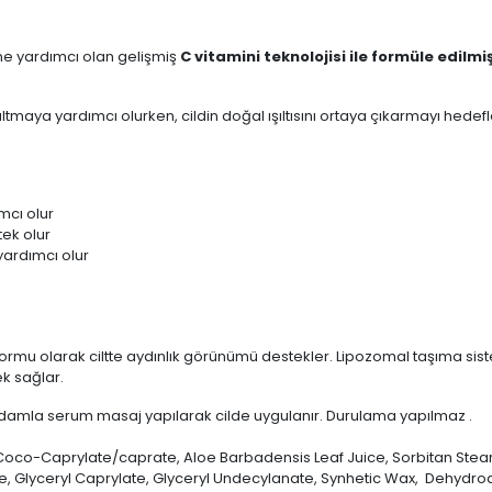
ine yardımcı olan gelişmiş
C vitamini teknolojisi ile formüle edilmiş
aya yardımcı olurken, cildin doğal ışıltısını ortaya çıkarmayı hedefler. 
mcı olur
ek olur
yardımcı olur
i formu olarak ciltte aydınlık görünümü destekler. Lipozomal taşıma siste
ek sağlar.
 damla serum masaj yapılarak cilde uygulanır. Durulama yapılmaz .
, Coco-Caprylate/caprate, Aloe Barbadensis Leaf Juice, Sorbitan Ste
 Glyceryl Caprylate, Glyceryl Undecylanate, Synhetic Wax, Dehydroace