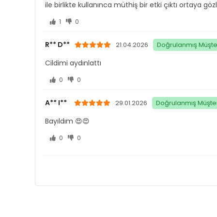
ile birlikte kullanınca müthiş bir etki çıktı ortaya göz
1
0
R** D**
21.04.2026
Doğrulanmış Müşte
Cildimi aydınlattı
0
0
A** I**
29.01.2026
Doğrulanmış Müşter
Bayıldım 😍😍
0
0