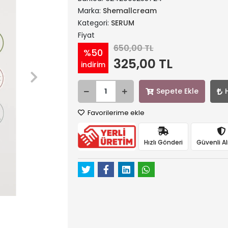
Marka:
Shemallcream
Kategori:
SERUM
Fiyat
650,00 TL
%50
325,00 TL
indirim
Sepete Ekle
Favorilerime ekle
Hızlı Gönderi
Güvenli Al