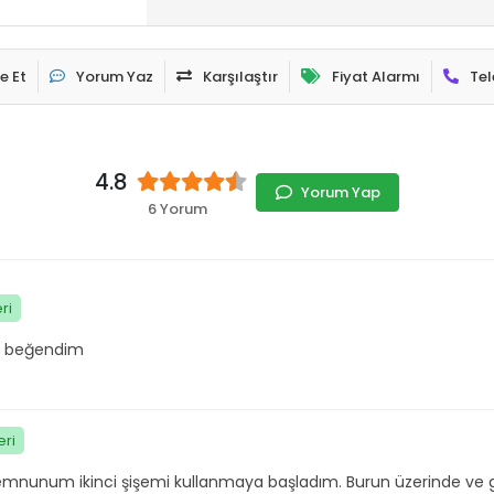
e Et
Yorum Yaz
Karşılaştır
Fiyat Alarmı
Tel
4.8
Yorum Yap
6 Yorum
ri
ini beğendim
ri
memnunum ikinci şişemi kullanmaya başladım. Burun üzerinde ve g