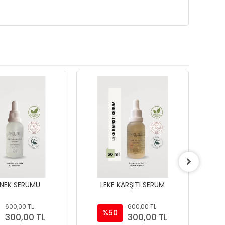
NEK SERUMU
LEKE KARŞITI SERUM
G
600,00 TL
600,00 TL
%50
300,00 TL
300,00 TL