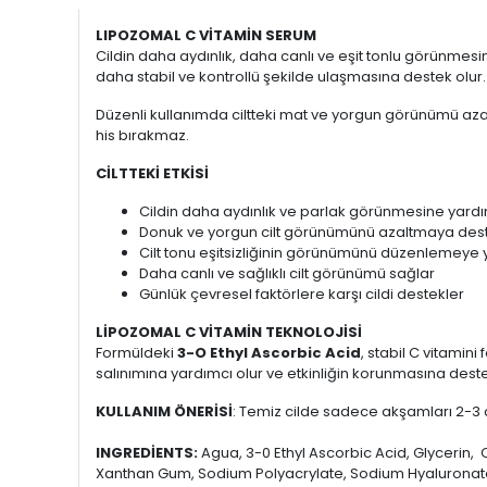
LIPOZOMAL C VİTAMİN SERUM
Cildin daha aydınlık, daha canlı ve eşit tonlu görünmes
daha stabil ve kontrollü şekilde ulaşmasına destek olur.
Düzenli kullanımda ciltteki mat ve yorgun görünümü azaltm
his bırakmaz.
CİLTTEKİ ETKİSİ
Cildin daha aydınlık ve parlak görünmesine yardı
Donuk ve yorgun cilt görünümünü azaltmaya dest
Cilt tonu eşitsizliğinin görünümünü düzenlemeye 
Daha canlı ve sağlıklı cilt görünümü sağlar
Günlük çevresel faktörlere karşı cildi destekler
LİPOZOMAL C VİTAMİN TEKNOLOJİSİ
Formüldeki
3-O Ethyl Ascorbic Acid
, stabil C vitamin
salınımına yardımcı olur ve etkinliğin korunmasına dest
KULLANIM ÖNERİSİ
: Temiz cilde sadece akşamları 2-3
INGREDİENTS:
Agua, 3-0 Ethyl Ascorbic Acid, Glycerin
Xanthan Gum, Sodium Polyacrylate, Sodium Hyaluronate,