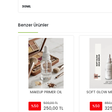
30ML
Benzer Ürünler
MAKEUP PRIMER OIL
SOFT GLOW Mİ
500,00 TL
650,
%50
%50
250,00 TL
325