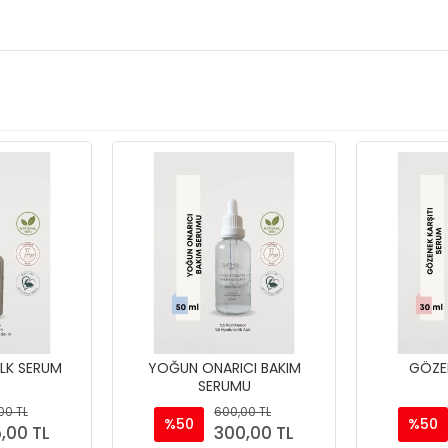
LK SERUM
YOĞUN ONARICI BAKIM
GÖZE
SERUMU
00 TL
600,00 TL
%50
%50
,00 TL
300,00 TL