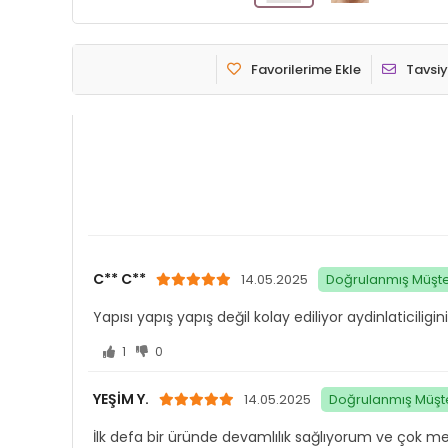
Favorilerime Ekle
Tavsiy
C** C**
14.05.2025
Doğrulanmış Müşte
Yapısı yapış yapış değil kolay ediliyor aydinlaticilig
1
0
YEŞİM Y.
14.05.2025
Doğrulanmış Müşte
İlk defa bir üründe devamlılık sağlıyorum ve çok 