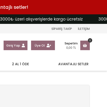
tajlı setler!
₺ üzeri alışverişlerde kargo ücretsiz
3000₺ üze
SİPARİŞ TAKİP
İLETİŞİM
0
Sepetim
Giriş Yap
Üye Ol
0,00 TL
2 AL 1 ÖDE
AVANTAJLI SETLER