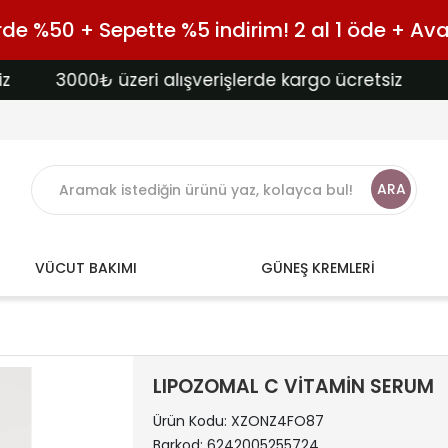
e %50 + Sepette %5 indirim! 2 al 1 öde + Avan
3000₺ üzeri alışverişlerde kargo ücretsiz
3000
ARA
VÜCUT BAKIMI
GÜNEŞ KREMLERİ
LIPOZOMAL C VİTAMİN SERUM
Ürün Kodu:
XZONZ4FO87
Barkod:
6242005255724