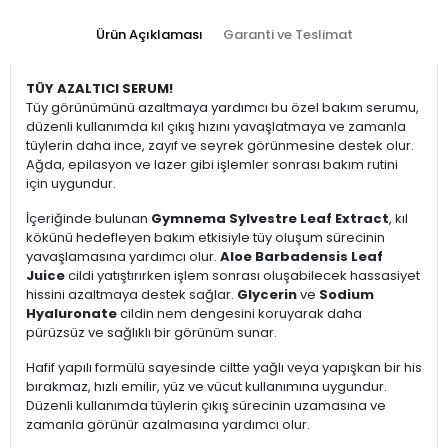
Ürün Açıklaması
Garanti ve Teslimat
TÜY AZALTICI SERUM!
Tüy görünümünü azaltmaya yardımcı bu özel bakım serumu,
düzenli kullanımda kıl çıkış hızını yavaşlatmaya ve zamanla
tüylerin daha ince, zayıf ve seyrek görünmesine destek olur.
Ağda, epilasyon ve lazer gibi işlemler sonrası bakım rutini
için uygundur.
İçeriğinde bulunan
Gymnema Sylvestre Leaf Extract
, kıl
kökünü hedefleyen bakım etkisiyle tüy oluşum sürecinin
yavaşlamasına yardımcı olur.
Aloe Barbadensis Leaf
Juice
cildi yatıştırırken işlem sonrası oluşabilecek hassasiyet
hissini azaltmaya destek sağlar.
Glycerin
ve
Sodium
Hyaluronate
cildin nem dengesini koruyarak daha
pürüzsüz ve sağlıklı bir görünüm sunar.
Hafif yapılı formülü sayesinde ciltte yağlı veya yapışkan bir his
bırakmaz, hızlı emilir, yüz ve vücut kullanımına uygundur.
Düzenli kullanımda tüylerin çıkış sürecinin uzamasına ve
zamanla görünür azalmasına yardımcı olur.