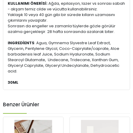
KULLANIMI ÖNERİSİ:
Ağda, epilasyon, lazer vs sonrası sabah
- akşam temiz cilde ve vücutta kullanabilirsiniz.
Yaklaşık 10 veya 40 gün gibi bir sürede kılların uzamasını
çıkımlarını yavaşlatır.
Sonrasın da engeller ve zamanla tüylerde gözle görülür
azalma gerçekleşir. 28 hafta sonrasında azalarak biter.
INGREDİENTS
: Agua, Gymnema Slyvestre Leaf Extract,
Glycerin, Pentylene Glycol, Coco-Caprylate/caprate, Aloe
barbadensis leaf Juice, Sodium Hyaluronate, Sodium
Stearoyl Glutamate, Undecane, Tridecane, Xanthan Gum,
Glyceryl Caprylate, Glyceryl Undecylanate, Dehydroacetic
acid.
30ML
Benzer Ürünler