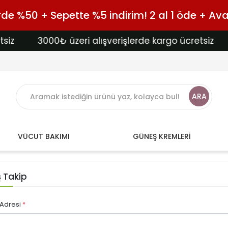
e %50 + Sepette %5 indirim! 2 al 1 öde + Avan
iz
3000₺ üzeri alışverişlerde kargo ücretsiz
ARA
VÜCUT BAKIMI
GÜNEŞ KREMLERİ
ş Takip
 Adresi
*