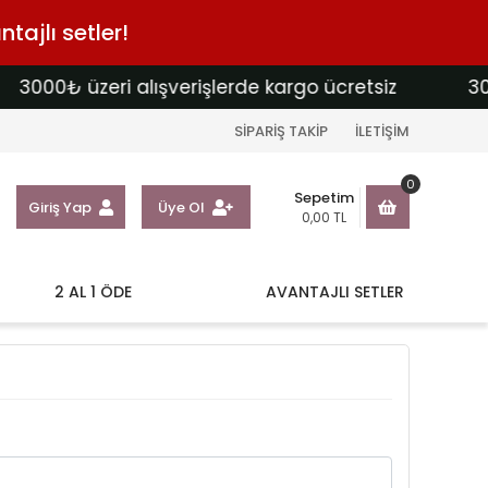
tajlı setler!
3000₺ üzeri alışverişlerde kargo ücretsiz
300
SİPARİŞ TAKİP
İLETİŞİM
0
Sepetim
Giriş Yap
Üye Ol
0,00 TL
2 AL 1 ÖDE
AVANTAJLI SETLER