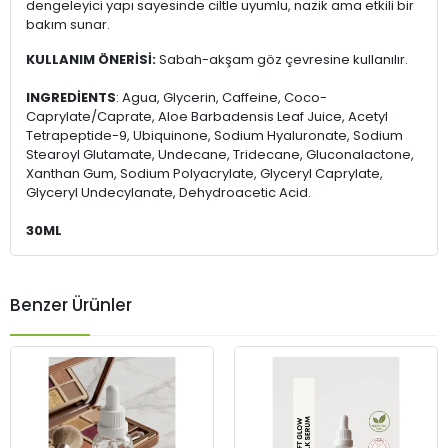
dengeleyici yapı sayesinde ciltle uyumlu, nazik ama etkili bir
bakım sunar.
KULLANIM ÖNERİSİ:
Sabah-akşam göz çevresine kullanılır.
INGREDİENTS
: Agua, Glycerin, Caffeine, Coco-
Caprylate/Caprate, Aloe Barbadensis Leaf Juice, Acetyl
Tetrapeptide-9, Ubiquinone, Sodium Hyaluronate, Sodium
Stearoyl Glutamate, Undecane, Tridecane, Gluconalactone,
Xanthan Gum, Sodium Polyacrylate, Glyceryl Caprylate,
Glyceryl Undecylanate, Dehydroacetic Acid.
30ML
Benzer Ürünler