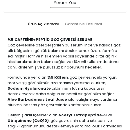
Yorum Yap
Ürün Açıklaması
Garanti ve Teslimat
%5 CAFFEİNE+PEPTİD GÖZ ÇEVRESİ SERUM!
Göz çevresine özel geliştirilen bu serum, ince ve hassas göz
altı bölgesinin günlük bakımını desteklemek üzere formüle
edilmiştir. Hafif ve hızlı emilen yapısı sayesinde ciltte ağırlık
hissi bırakmadan bakım sağlar ve düzenli kullanımda daha
canlı, dinlenmiş ve pürüzsüz bir görünüm hedefler.
Formülünde yer alan
%5
ka
fein
, göz çevresindeki yorgun,
mor ve şiş görünümün azalmasına yardımcı olurken;
Sodium Hyaluronate
cildin nem tutma kapasitesini
destekleyerek daha dolgun ve nemli bir görünüm sağlar.
Aloe Barbadensis Leaf Juice
cildi yatıştırmaya yardımcı
olurken, hassas göz çevresinde konfor hissi sunar.
Gelişmiş aktif içerikler olan
Acetyl Tetrapeptide-9
ve
Ubiquinone (CoQ10)
, göz çevresinin daha sıkı, canlı ve
sağlıklı görünümünü desteklemeye yardımcı olur. Formüldeki