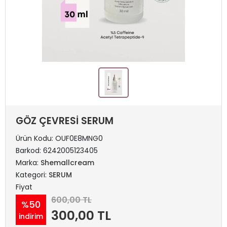
GÖZ ÇEVRESİ SERUM
Ürün Kodu:
OUF0E8MNG0
Barkod:
6242005123405
Marka:
Shemallcream
Kategori:
SERUM
Fiyat
600,00 TL
%50
300,00 TL
indirim