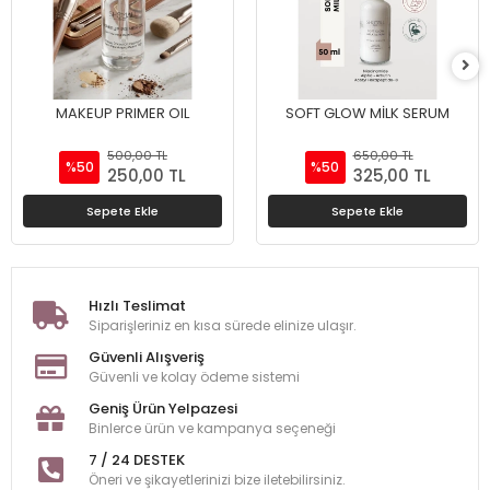
MAKEUP PRIMER OIL
SOFT GLOW MİLK SERUM
500,00 TL
650,00 TL
%50
%50
250,00 TL
325,00 TL
Sepete Ekle
Sepete Ekle
Hızlı Teslimat
Siparişleriniz en kısa sürede elinize ulaşır.
Güvenli Alışveriş
Güvenli ve kolay ödeme sistemi
Geniş Ürün Yelpazesi
Binlerce ürün ve kampanya seçeneği
7 / 24 DESTEK
Öneri ve şikayetlerinizi bize iletebilirsiniz.