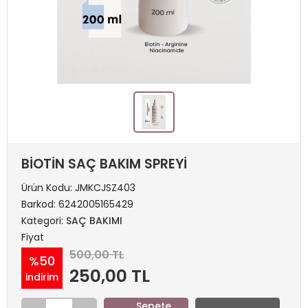
BİOTİN SAÇ BAKIM SPREYİ
Ürün Kodu:
JMKCJSZ403
Barkod:
6242005165429
Kategori:
SAÇ BAKIMI
Fiyat
500,00 TL
%50
250,00 TL
indirim
Sepete