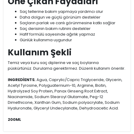
Öne Çıkan Faydaları
Saç tellerine bakım yapmaya yardımcı olur
Daha dolgun ve güçlü görünüm destekler
Saçların parlak ve canlı görünmesine katkı sağlar
Saç derisinin bakım rutinini destekler
Hafif formülü sayesinde ağırlık yapmaz
Günlük kullanıma uygundur
Kullanım Şekli
Temiz veya kuru saç diplerine ve saç boylarına
püskürtünüz. Durulama gerektirmez. Düzenli kullanım önerilir.
INGREDİENTS
; Agua, Caprylic/Capric Triglyceride, Glycerin,
Acetyl Tyrosine, Polyguaternium-10, Arginine, Biotin,
Hydrolyzed Soy Protein, Panax Ginseng Root Extract,
Niacinamide, Sodium Stearoyl Glutamate, Peg-12
Dimethicone, Xanthan Gum, Sodium polyacrylate, Sodium
Hyaluronate, Glyceryl Undecylanate, Dehydroacetic Acid.
200ML