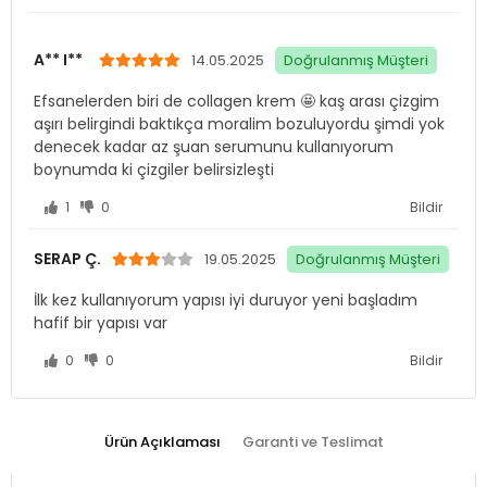
A** I**
14.05.2025
Doğrulanmış Müşteri
Efsanelerden biri de collagen krem 🤩 kaş arası çizgim
aşırı belirgindi baktıkça moralim bozuluyordu şimdi yok
denecek kadar az şuan serumunu kullanıyorum
boynumda ki çizgiler belirsizleşti
1
0
Bildir
SERAP Ç.
19.05.2025
Doğrulanmış Müşteri
İlk kez kullanıyorum yapısı iyi duruyor yeni başladım
hafif bir yapısı var
0
0
Bildir
Ürün Açıklaması
Garanti ve Teslimat