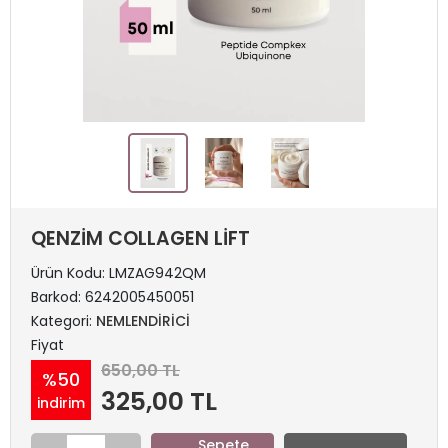
QENZİM COLLAGEN LİFT
Ürün Kodu:
LMZAG942QM
Barkod:
6242005450051
Kategori:
NEMLENDİRİCİ
Fiyat
650,00 TL
%50
325,00 TL
indirim
Sepete