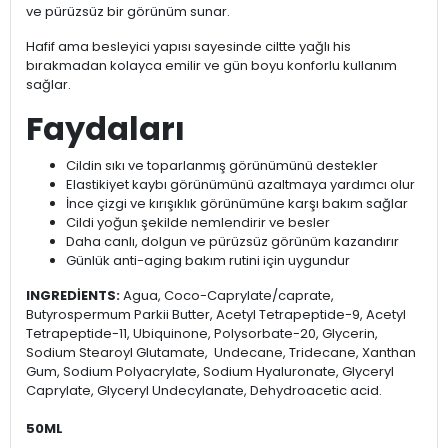
ve pürüzsüz bir görünüm sunar.
Hafif ama besleyici yapısı sayesinde ciltte yağlı his
bırakmadan kolayca emilir ve gün boyu konforlu kullanım
sağlar.
Faydaları
Cildin sıkı ve toparlanmış görünümünü destekler
Elastikiyet kaybı görünümünü azaltmaya yardımcı olur
İnce çizgi ve kırışıklık görünümüne karşı bakım sağlar
Cildi yoğun şekilde nemlendirir ve besler
Daha canlı, dolgun ve pürüzsüz görünüm kazandırır
Günlük anti-aging bakım rutini için uygundur
INGREDİENTS:
Agua, Coco-Caprylate/caprate,
Butyrospermum Parkii Butter, Acetyl Tetrapeptide-9, Acetyl
Tetrapeptide-11, Ubiquinone, Polysorbate-20, Glycerin,
Sodium Stearoyl Glutamate, Undecane, Tridecane, Xanthan
Gum, Sodium Polyacrylate, Sodium Hyaluronate, Glyceryl
Caprylate, Glyceryl Undecylanate, Dehydroacetic acid.
50ML