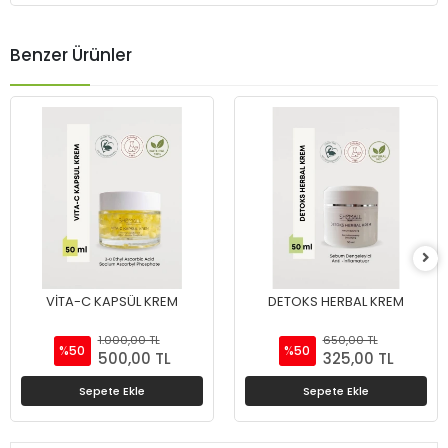
Benzer Ürünler
VİTA-C KAPSÜL KREM
DETOKS HERBAL KREM
1.000,00 TL
650,00 TL
%50
%50
500,00 TL
325,00 TL
Sepete Ekle
Sepete Ekle