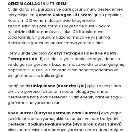
QENZİM COLLAGEN LİFT KREM!
Cildin daha sıkı, pürüzsüz ve canlı görünümünü desteklemek
için geliştirilen
Qenzim Collagen Lift Krem
, güçlü peptitler,
Koenzim Q10 ve nem destekleyici bileşenlerle
zenginleştirilmiş özel formülü sayesinde günlük bakım
rutininizin etkili tamamlayıcısı olur. Cildi beslemeye,
toparlanmış bir görünüm kazandırmaya ve yaşlanma
belirtilerinin görünümünü azaltmaya yardımcı olur.
Formülünde yer alan
Acetyl Tetrapeptide-9
ve
Acetyl
Tetrapeptide-11
, cilt elastikiyetini desteklemeye, daha sıkı
ve dolgun bir görünüm kazandırmaya yardımcı olan gelişmiş
peptitlerdir. Düzenli kullanımda cildin daha toparlanmış ve
diri görünmesine katkı sağlar.
İçeriğindeki
Ubiquinone (Koenzim Q10)
güçlü antioksidan
etkisiyle çevresel faktörlerin neden olduğu yıpranma
belirtilerine karşı cildi destekler. Cildin enerjik, canlı ve sağlıklı
görünmesine yardımcı olur.
Shea Butter (Butyrospermum Parkii Butter)
cildi yoğun
şekilde beslerken yumuşaklık kazandırır ve nem bariyerini
destekler.
Sodium Hyaluronate (Hyaluronik Asit türevi)
cildin nem seviyesini artırmaya yardımcı olarak daha dolgun