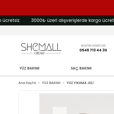
etsiz
3000₺ üzeri alışverişlerde kargo ücretsiz
MÜŞTERİ HİZMETLERİ
0546 713 44 30
YÜZ BAKIMI
SAÇ BAKIMI
Ana Sayfa
YÜZ BAKIMI
YÜZ YIKAMA JELİ