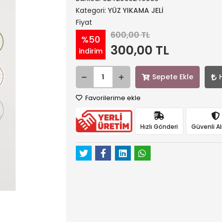
Kategori:
YÜZ YIKAMA JELİ
Fiyat
600,00 TL
%50
300,00 TL
indirim
Sepete Ekle
Favorilerime ekle
Hızlı Gönderi
Güvenli Al