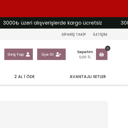
00₺ üzeri alışverişlerde kargo ücretsiz
3000₺ ü
SİPARİŞ TAKİP
İLETİŞİM
0
Sepetim
Giriş Yap
Üye Ol
0,00 TL
2 AL 1 ÖDE
AVANTAJLI SETLER