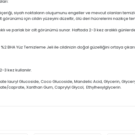
ları:
A içeriği, siyah noktaların oluşumunu engeller ve mevcut olanları temiz
lt görünümü için cildin yüzeyini düzeltir, ölü deri hücrelerini nazikçe te
klı ve parlak bir cilt görünümü sunar. Haftada 2-3 kez aralıklı günlerd
%2 BHA Yüz Temizleme Jeli ile cildinizin doğal güzelliğini ortaya çıkarı
-3 kez kullanılır.
te lauryl Glucoside, Coco Glucoside, Mandelic Acid, Glycerin, Glycery
ate/caprate, Xanthan Gum, Caprylyl Glycol, Ethylhexylglycerin.