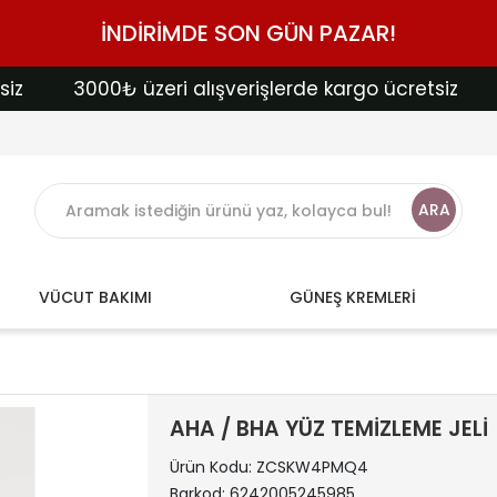
İNDİRİMDE SON GÜN PAZAR!
3000₺ üzeri alışverişlerde kargo ücretsiz
30
ARA
VÜCUT BAKIMI
GÜNEŞ KREMLERİ
AHA / BHA YÜZ TEMİZLEME JELİ
Ürün Kodu:
ZCSKW4PMQ4
Barkod:
6242005245985