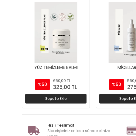
YÜZ TEMİZLEME BALMI
MİCELLAR
650,00 TL
550,
%50
%50
325,00 TL
275
Sepete Ekle
Sepete E
Hızlı Teslimat
Siparişleriniz en kısa sürede elinize