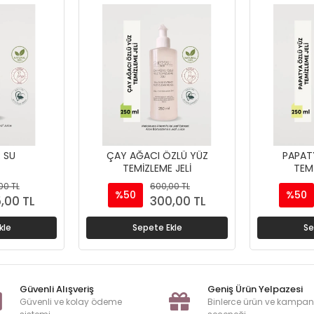
 SU
ÇAY AĞACI ÖZLÜ YÜZ
PAPAT
TEMİZLEME JELİ
TEMİ
00 TL
600,00 TL
%50
%50
,00 TL
300,00 TL
kle
Sepete Ekle
Se
Güvenli Alışveriş
Geniş Ürün Yelpazesi
Güvenli ve kolay ödeme
Binlerce ürün ve kampa