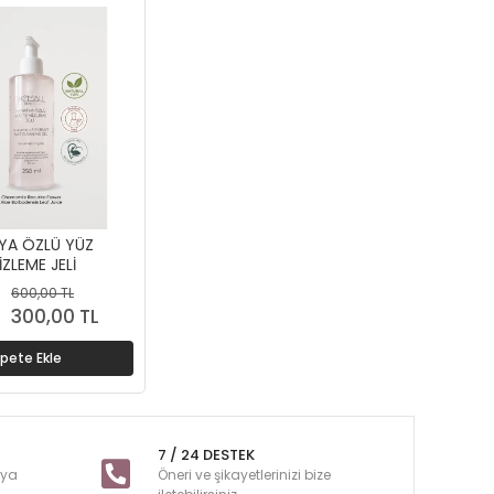
YA ÖZLÜ YÜZ
ZLEME JELİ
600,00 TL
300,00 TL
pete Ekle
7 / 24 DESTEK
nya
Öneri ve şikayetlerinizi bize