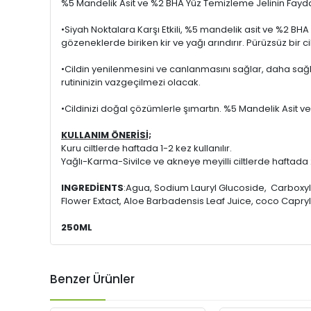
%5 Mandelik Asit ve %2 BHA Yüz Temizleme Jelinin Fayda
•Siyah Noktalara Karşı Etkili, %5 mandelik asit ve %2 BH
gözeneklerde biriken kir ve yağı arındırır. Pürüzsüz bir ci
•Cildin yenilenmesini ve canlanmasını sağlar, daha sağlı
rutininizin vazgeçilmezi olacak.
•Cildinizi doğal çözümlerle şımartın. %5 Mandelik Asit ve 
KULLANIM ÖNERİSİ;
Kuru ciltlerde haftada 1-2 kez kullanılır.
Yağlı-Karma-Sivilce ve akneye meyilli ciltlerde haftada 2
INGREDİENTS
:Agua, Sodium Lauryl Glucoside, Carboxyla
Flower Extact, Aloe Barbadensis Leaf Juice, coco Capryl
250ML
Benzer Ürünler